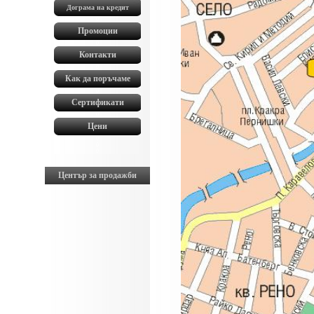
Дограма на кредит
0
Промоции
0
Контакти
0
Как да поръчаме
0
Сертификати
0
Цени
0
0
0
Център за продажби