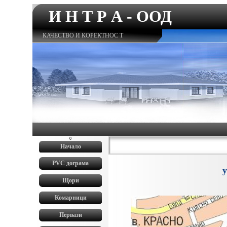
И Н Т Р А - ООД
КАЧЕСТВО И КОРЕКТНОС Т
0
Начало
0
PVC
дограма
у
0
Щори
0
Комарници
0
Первази
0