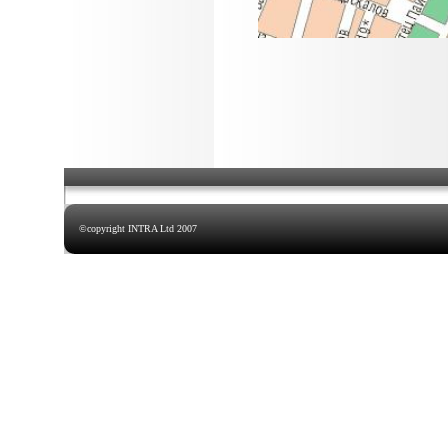
©copyright
INTRA Ltd
200
7