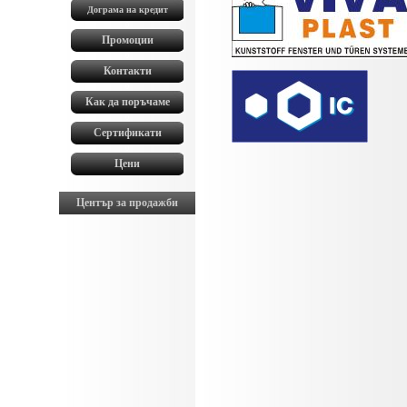
Дограма на кредит
0
Промоции
0
Контакти
0
Как да поръчаме
0
Сертификати
0
Цени
Център за продажби