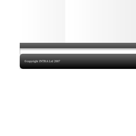
©copyright
INTRA Ltd
200
7