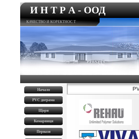
И Н Т Р А - ООД
КАЧЕСТВО И КОРЕКТНОС Т
PV
Начало
0
PVC
дограма
0
Щори
0
Комарници
0
Первази
0