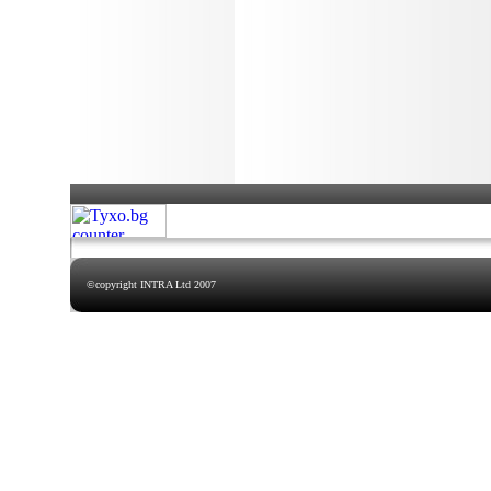
©copyright
INTRA Ltd
200
7