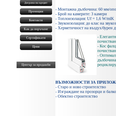
Дограма на кредит
0
- Монтажна дълбочина: 60 мм/оп
Промоции
- Брой на камерите: 3 камери
0
- Топлоизолация: Uf = 1,6 W/mlK
Контакти
- Звукоизолация: до клас на звуко
0
- Херметичност на въздух/бурен д
Как да поръчаме
0
- Елеган
Сертификати
почистван
0
- Кос фал
Цени
почистван
0
0
- Оптимал
0
дълбо
рециклир
Център за продажби
ВЪЗМОЖНОСТИ ЗА ПРИЛО
- Старо и ново строителство
- Изграждане на прозорци и балк
- Обектно строителство