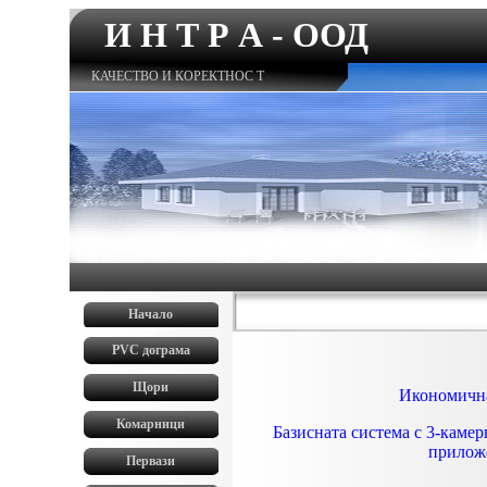
И Н Т Р А - ООД
КАЧЕСТВО И КОРЕКТНОС Т
Начало
0
PVC
дограма
0
Щори
Икономична
0
Комарници
Базисната система с 3-камер
0
прилож
Первази
0